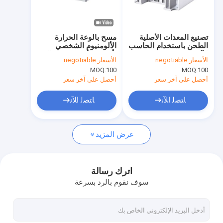
جولة في المعمل
مراقبة الجودة
تصنيع المعدات الأصلية
مسح بالوعة الحرارة
الطحن باستخدام الحاسب
الألومنيوم الشخصي
اتصل بنا
الآلي Maching
بأكسيد الألومنيوم مع البعد
الأسعار:
negotiable
الأسعار:
negotiable
الألومنيوم غرفة التبريد
الدقيق باستخدام الحاسب
MOQ:
100
MOQ:
100
صناعة البثق الالكترونيات
الآلي
اطلب اقتباس
أحصل على آخر سعر
أحصل على آخر سعر
ﺎﺘﺼﻟ ﺍﻶﻧ
ﺎﺘﺼﻟ ﺍﻶﻧ
بالوعة الحرارة الألومنيوم الشخصي
عرض المزيد
بالوعة الحرارة الباردة مزورة
Skived زعنفة المشتت الحراري
اترك رسالة
سوف نقوم بالرد بسرعة
بالوعة الحرارة السائلة
مبرد تبريد وحدة المعالجة المركزية