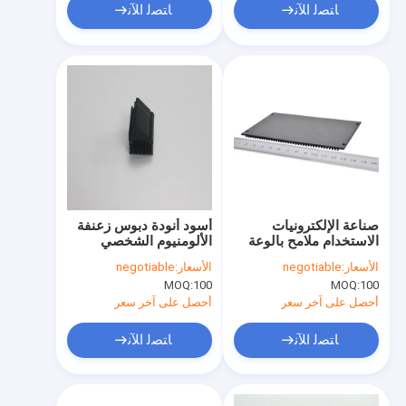
ﺎﺘﺼﻟ ﺍﻶﻧ
ﺎﺘﺼﻟ ﺍﻶﻧ
صناعة الإلكترونيات
أسود أنودة دبوس زعنفة
الاستخدام ملامح بالوعة
الألومنيوم الشخصي
الحرارة CNC الدقة
بالوعة الحرارة لصناعة
الأسعار:
negotiable
الأسعار:
negotiable
بالقطع الألومنيوم
الإلكترونيات OEM
MOQ:
100
MOQ:
100
أحصل على آخر سعر
أحصل على آخر سعر
ﺎﺘﺼﻟ ﺍﻶﻧ
ﺎﺘﺼﻟ ﺍﻶﻧ