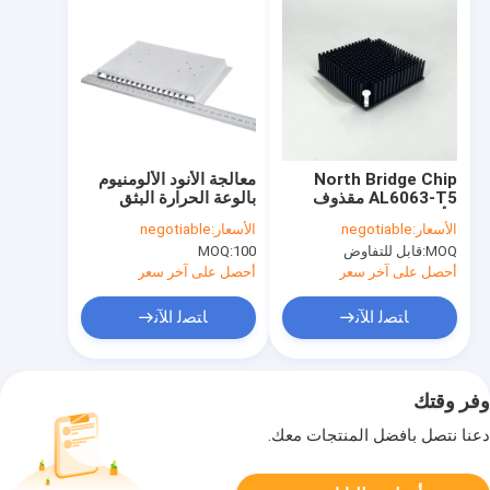
North Bridge Chip
معالجة الأنود الألومنيوم
AL6063-T5 مقذوف
بالوعة الحرارة البثق
الألومنيوم بالوعة الحرارة
المعالجة السطحية
الأسعار:
negotiable
الأسعار:
negotiable
بأكسيد الألومنيوم الأسود
السوداء
MOQ:
قابل للتفاوض
100
MOQ:
أحصل على آخر سعر
أحصل على آخر سعر
ﺎﺘﺼﻟ ﺍﻶﻧ
ﺎﺘﺼﻟ ﺍﻶﻧ
وفر وقتك
دعنا نتصل بأفضل المنتجات معك.