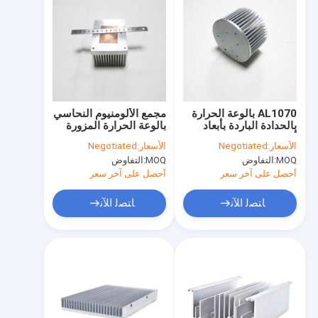
AL1070 بالوعة الحرارة
مجمع الألومنيوم النحاسي
بالحدادة الباردة بأبعاد
بالوعة الحرارة المزورة
أنودة واضحة
على البارد لمعدات الطاقة
الأسعار:
Negotiated
الأسعار:
Negotiated
100X70mm
الكبيرة
MOQ:
التفاوض
MOQ:
التفاوض
أحصل على آخر سعر
أحصل على آخر سعر
ﺎﺘﺼﻟ ﺍﻶﻧ
ﺎﺘﺼﻟ ﺍﻶﻧ
الصفحة الرئيسية
منتجات
معلومات عنا