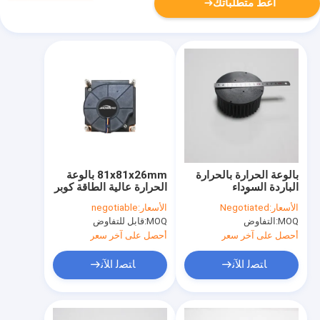
أعط متطلباتك
بالوعة الحرارة بالحرارة
81x81x26mm بالوعة
الباردة السوداء
الحرارة عالية الطاقة كوبر
المستديرة بأكسيد
Skived مع مروحة التبريد
الأسعار:
Negotiated
الأسعار:
negotiable
الألومنيوم مع القالب
MOQ:
التفاوض
MOQ:
قابل للتفاوض
الحالي ضياء 110 مم
أحصل على آخر سعر
أحصل على آخر سعر
ﺎﺘﺼﻟ ﺍﻶﻧ
ﺎﺘﺼﻟ ﺍﻶﻧ