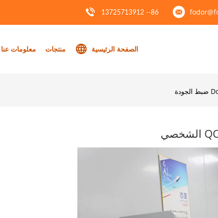
fodor@f
86-- 13725713912
الصفحة الرئيسية
منتجات
معلومات عنا
دة
Q الشخصي