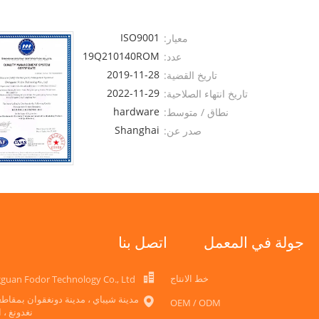
ISO9001
معيار:
SW19Q210140ROM
عدد:
2019-11-28
تاريخ القضية:
2022-11-29
تاريخ انتهاء الصلاحية:
hardware
نطاق / متوسط:
Shanghai
صدر عن:
Sailway
جولة في المعمل
اتصل بنا
خط الانتاج
guan Fodor Technology Co., Ltd
مدينة شيباي ، مدينة دونغقوان بمقاطع
OEM / ODM
نغدونغ ، 